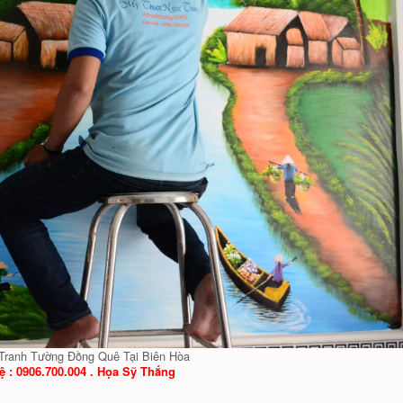
Tranh Tường Đồng Quê Tại Biên Hòa
ệ : 0906.700.004 . Họa Sỹ Thắng