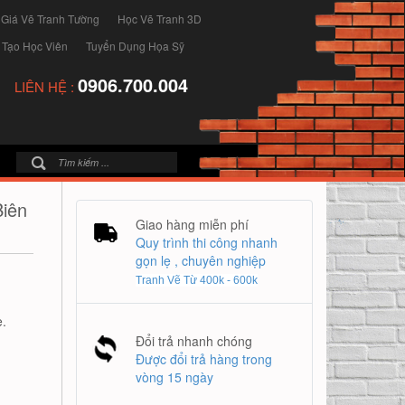
 Giá Vẽ Tranh Tường
Học Vẽ Tranh 3D
 Tạo Học Viên
Tuyển Dụng Họa Sỹ
0906.700.004
LIÊN HỆ :
Biên
Giao hàng miễn phí
Quy trình thi công nhanh
gọn lẹ , chuyên nghiệp
Tranh Vẽ Từ 400k - 600k
.
Đổi trả nhanh chóng
Được đổi trả hàng trong
vòng 15 ngày