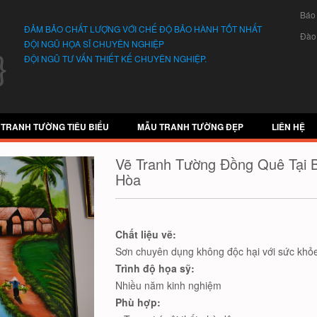
Báo
ĐẢM BẢO CHẤT LƯỢNG VỚI CHẾ ĐỘ BẢO HÀNH TỐT NHẤT
Đào
ĐỘI NGŨ HỌA SĨ CHUYÊN NGHIỆP
ĐỘI NGŨ TƯ VẤN THIẾT KẾ CHUYÊN NGHIỆP.
 TRANH TƯỜNG TIÊU BIỂU
MẪU TRANH TƯỜNG ĐẸP
LIÊN HỆ
Vẽ Tranh Tường Đồng Quê Tại 
Hòa
Chất liệu vẽ:
Sơn chuyên dụng không độc hại với sức khỏe
Trình độ họa sỹ:
Nhiều năm kinh nghiệm
Phù hợp: