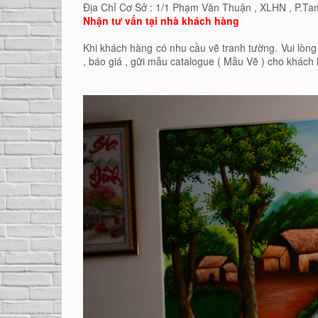
Địa Chỉ Cơ Sở : 1/1 Phạm Văn Thuận , XLHN , P.Ta
Nhận tư vấn tại nhà khách hàng
Khi khách hàng có nhu cầu vẽ tranh tường. Vui lòng 
, báo giá , gữi mẫu catalogue ( Mẫu Vẽ ) cho khác