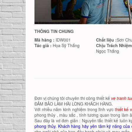
THÔNG TIN CHUNG
Mã hàng :
IDW001
Chất liệu :
Sơn Ch
Tác giả :
Họa Sỹ Thắng
Chịu Trách Nhiệm
Ngọc Thắng
Đơn vị chúng tôi chuyên thi công thiết kế
ve tranh t
ĐẢM BẢO LÀM HÀI LÒNG KHÁCH HÀNG.
Với nhiều năm kinh nghiệm trong lĩnh vực
thiết kế
phong thủy , màu sắc , tính tương quan trong làm ă
Sau đây là vd đơn giản : Nguyên tắc thiết kế luôn k
phong thủy. Khách hàng hãy yên tâm kỹ năng của 
cho ngôi nhà của bạn đầy hạnh phúc và may mắn . m