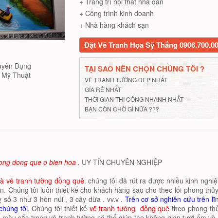
+ Trang trí nội thất nhà dân
+ Công trình kinh doanh
+ Nhà hàng khách sạn
Đặt Vẽ Tranh Họa Sỹ Thắng 0906.700.0
uyên Dụng
TẠI SAO NÊN CHỌN CHÚNG TÔI ?
Mỹ Thuật
VẼ TRANH TƯỜNG ĐẸP NHẤT
GÍA RẺ NHẤT
THỜI GIAN THI CÔNG NHANH NHẤT
BẠN CÒN CHỜ GÌ NỮA ???
uong dong que o bien hoa .
UY TÍN CHUYÊN NGHIỆP
 và vẽ tranh tường đồng quê
. chúng tôi đã rút ra được nhiều kinh nghiệ
n. Chúng tôi luôn thiết kế cho khách hàng sao cho theo lối phong thủy
ỵ số 3 như 3 hòn núi , 3 cây dừa . vv.v .
Trên cơ sở nghiên cứu trên lĩ
chúng tôi
. Chúng tôi thiết kế
vẽ tranh tường
đồng quê
theo phong th
àu sắc trong vẽ tranh tường có thể giúp tạo không gian tươi ấm và 