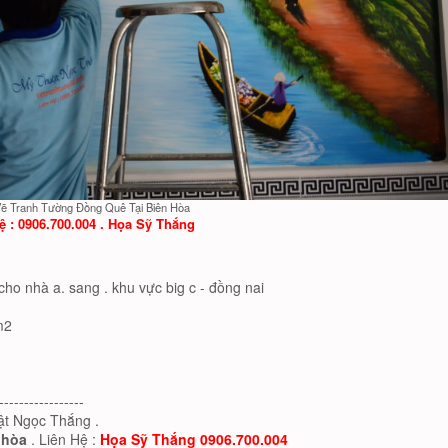
ẽ Tranh Tường Đồng Quê Tại Biên Hòa
ệ : 0906.700.004 . Họa Sỹ Thắng
cho nhà a. sang . khu vực big c - đồng nai
m2
-----------------
uật Ngọc Thắng .
 hòa
. Liên Hệ :
Họa Sỹ Thắng 0906.700.004