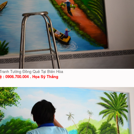
Tranh Tường Đồng Quê Tại Biên Hòa
ệ : 0906.700.004 . Họa Sỹ Thắng