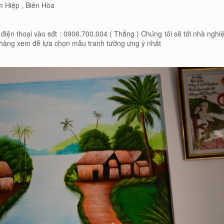
m Hiệp , Biên Hòa
điện thoại vào sđt : 0906.700.004 ( Thắng ) Chúng tôi sẽ tới nhà nghi
h hàng xem đễ lựa chọn mẫu tranh tường ưng ý nhất