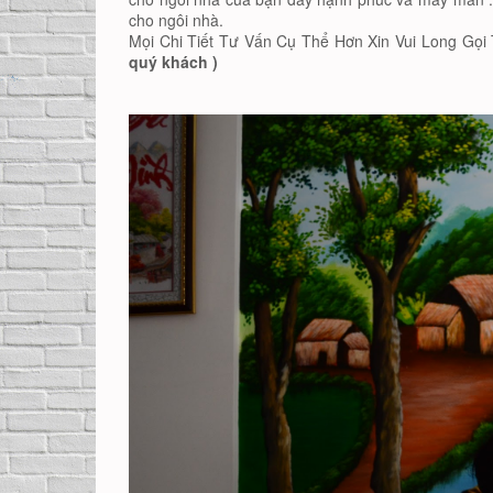
cho ngôi nhà.
Mọi Chi Tiết Tư Vấn Cụ Thể Hơn Xin Vui Long Gọi 
quý khách )