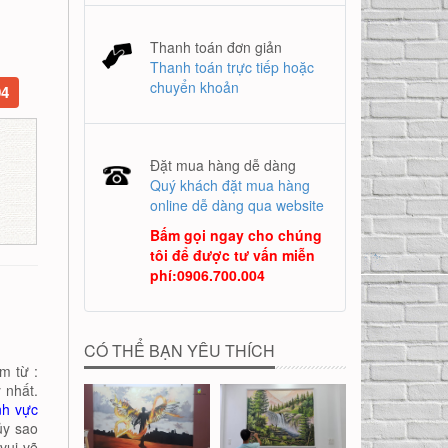
Thanh toán đơn giản
Thanh toán trực tiếp hoặc
chuyển khoản
04
Đặt mua hàng dễ dàng
Quý khách đặt mua hàng
online dễ dàng qua website
Bấm gọi ngay cho chúng
tôi để được tư vấn miễn
phí
:
0906.700.004
CÓ THỂ BẠN YÊU THÍCH
m từ :
 nhất.
nh vực
ủy sao
vui vẽ