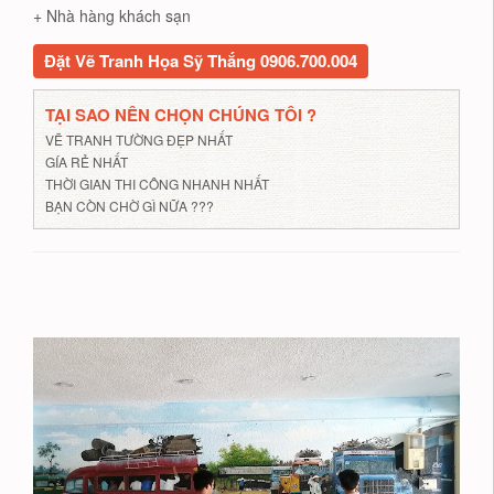
+ Nhà hàng khách sạn
Đặt Vẽ Tranh Họa Sỹ Thắng 0906.700.004
TẠI SAO NÊN CHỌN CHÚNG TÔI ?
VẼ TRANH TƯỜNG ĐẸP NHẤT
GÍA RẺ NHẤT
THỜI GIAN THI CÔNG NHANH NHẤT
BẠN CÒN CHỜ GÌ NỮA ???