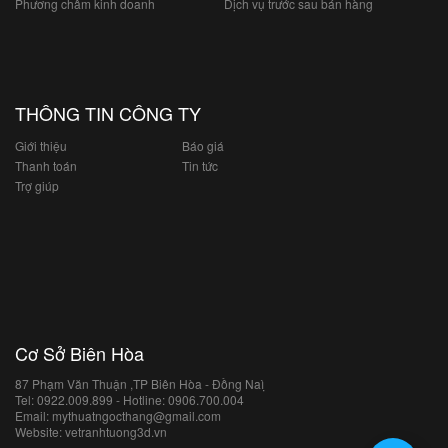
Phương châm kinh doanh
Dịch vụ trước sau bán hàng
THÔNG TIN CÔNG TY
Giới thiệu
Báo giá
Thanh toán
Tin tức
Trợ giúp
Cơ Sở Biên Hòa
87 Phạm Văn Thuận ,TP Biên Hòa - Đồng Naì ̣
Tel: 0922.009.899 - Hotline: 0906.700.004
Email: mythuatngocthang@gmail.com
Website: vetranhtuong3d.vn