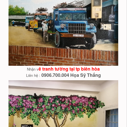
ẽ tranh tường tại tp biên hòa
Nhận v
0906.700.004 Họa Sỹ Thắng
Liên hệ :