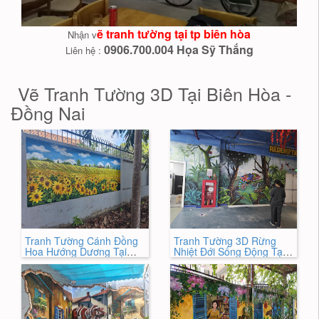
ẽ tranh tường tại tp biên hòa
Nhận v
0906.700.004 Họa Sỹ Thắng
Liên hệ :
Vẽ Tranh Tường 3D Tại Biên Hòa -
Đồng Nai
Tranh Tường Cánh Đồng
Tranh Tường 3D Rừng
Hoa Hướng Dương Tại
Nhiệt Đới Sống Động Tại
Biên Hoà - Đồng Nai
Biên Hoà 2026