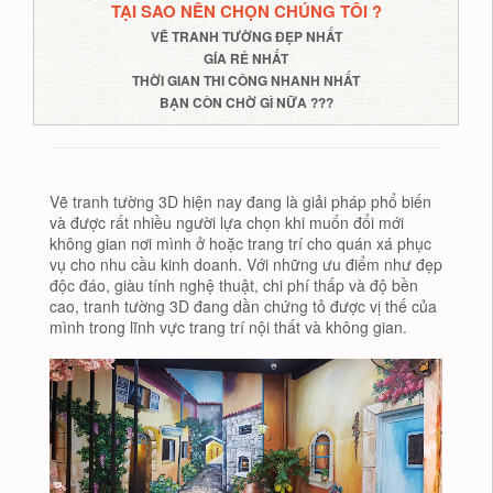
TẠI SAO NÊN CHỌN CHÚNG TÔI ?
VẼ TRANH TƯỜNG ĐẸP NHẤT
GÍA RẺ NHẤT
THỜI GIAN THI CÔNG NHANH NHẤT
BẠN CÒN CHỜ GÌ NỮA ???
Vẽ tranh tường 3D hiện nay đang là giải pháp phổ biến
và được rất nhiều người lựa chọn khi muốn đổi mới
không gian nơi mình ở hoặc trang trí cho quán xá phục
vụ cho nhu cầu kinh doanh. Với những ưu điểm như đẹp
độc đáo, giàu tính nghệ thuật, chi phí thấp và độ bền
cao, tranh tường 3D đang dần chứng tỏ được vị thế của
mình trong lĩnh vực trang trí nội thất và không gian.