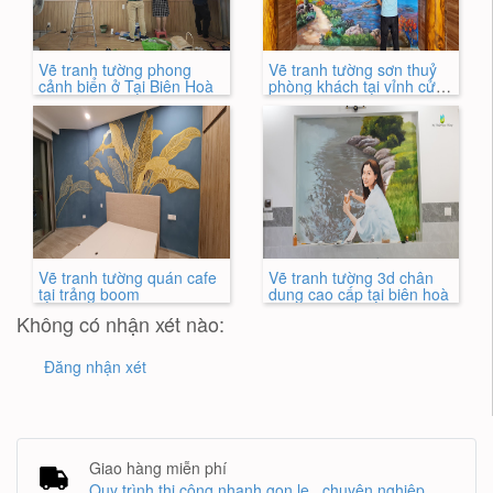
Vẽ tranh tường phong
Vẽ tranh tường sơn thuỷ
cảnh biển ở Tại Biên Hoà
phòng khách tại vỉnh cửu
đồng nai
Vẽ tranh tường quán cafe
Vẽ tranh tường 3d chân
tại trảng boom
dung cao cấp tại biên hoà
Không có nhận xét nào:
Đăng nhận xét
Giao hàng miễn phí
Quy trình thi công nhanh gọn lẹ , chuyên nghiệp