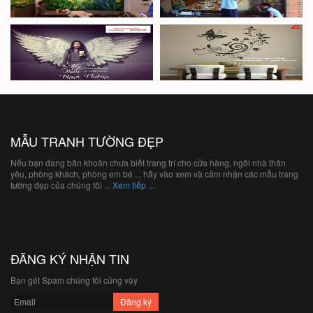
MẪU TRANH TƯỜNG ĐẸP
Nếu bạn đang băn khoăn chưa biết trang trí cho cửa hàng, ngôi nhà thân
yêu, phòng khách, phòng em bé ... hãy vào xem và cảm nhận các mẫu trang
tường đẹp của chúng tôi ...
Xem tiếp ...
ĐĂNG KÝ NHẬN TIN
Bạn gét Spam chúng tôi cũng vậy