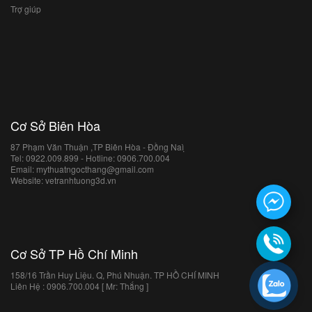
Trợ giúp
Cơ Sở Biên Hòa
87 Phạm Văn Thuận ,TP Biên Hòa - Đồng Naì ̣
Tel: 0922.009.899 - Hotline: 0906.700.004
Email: mythuatngocthang@gmail.com
Website: vetranhtuong3d.vn
Cơ Sở TP Hồ Chí Minh
158/16 Trần Huy Liệu. Q, Phú Nhuận. TP HỒ CHÍ MINH
Liên Hệ : 0906.700.004 [ Mr: Thắng ]