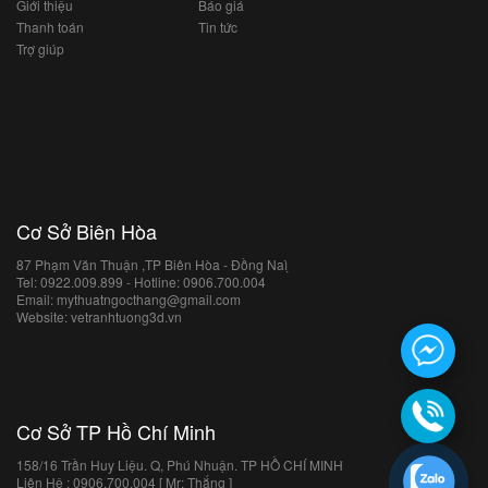
Giới thiệu
Báo giá
Thanh toán
Tin tức
Trợ giúp
Cơ Sở Biên Hòa
87 Phạm Văn Thuận ,TP Biên Hòa - Đồng Naì ̣
Tel: 0922.009.899 - Hotline: 0906.700.004
Email: mythuatngocthang@gmail.com
Website: vetranhtuong3d.vn
Cơ Sở TP Hồ Chí Minh
158/16 Trần Huy Liệu. Q, Phú Nhuận. TP HỒ CHÍ MINH
Liên Hệ : 0906.700.004 [ Mr: Thắng ]