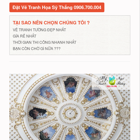
Đặt Vẽ Tranh Họa Sỹ Thắng 0906.700.004
TẠI SAO NÊN CHỌN CHÚNG TÔI ?
VẼ TRANH TƯỜNG ĐẸP NHẤT
GÍA RẺ NHẤT
THỜI GIAN THI CÔNG NHANH NHẤT
BẠN CÒN CHỜ GÌ NỮA ???