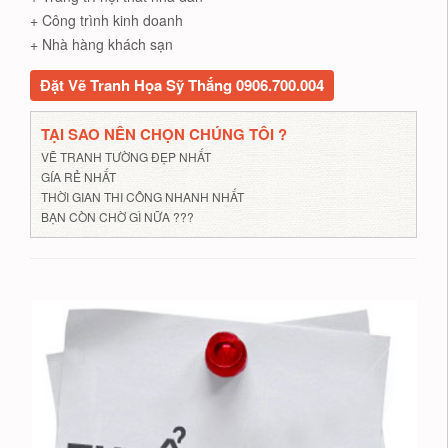
+ Công trình kinh doanh
+ Nhà hàng khách sạn
Đặt Vẽ Tranh Họa Sỹ Thắng 0906.700.004
TẠI SAO NÊN CHỌN CHÚNG TÔI ?
VẼ TRANH TƯỜNG ĐẸP NHẤT
GÍA RẺ NHẤT
THỜI GIAN THI CÔNG NHANH NHẤT
BẠN CÒN CHỜ GÌ NỮA ???