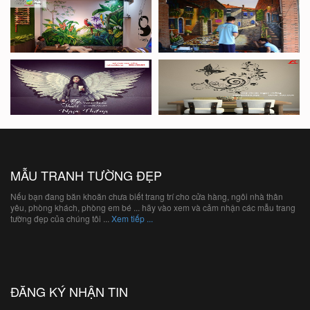
MẪU TRANH TƯỜNG ĐẸP
Nếu bạn đang băn khoăn chưa biết trang trí cho cửa hàng, ngôi nhà thân
yêu, phòng khách, phòng em bé ... hãy vào xem và cảm nhận các mẫu trang
tường đẹp của chúng tôi ...
Xem tiếp ...
ĐĂNG KÝ NHẬN TIN