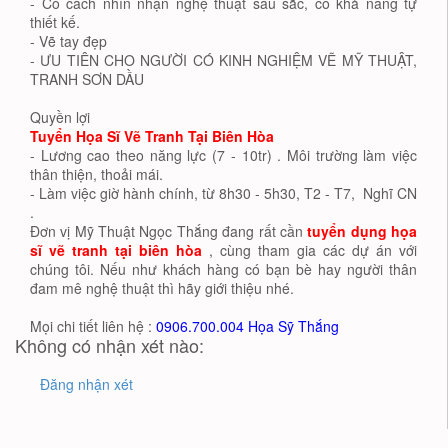
- Có cách nhìn nhận nghệ thuật sâu sắc, có khả năng tự
thiết kế.
- Vẽ tay đẹp
- ƯU TIÊN CHO NGƯỜI CÓ KINH NGHIỆM VẼ MỸ THUẬT,
TRANH SƠN DẦU
Quyền lợi
Tuyển Họa Sĩ Vẽ Tranh Tại Biên Hòa
- Lương cao theo năng lực (7 - 10tr) . Môi trường làm việc
thân thiện, thoải mái.
- Làm việc giờ hành chính, từ 8h30 - 5h30, T2 - T7, Nghĩ CN
.
Đơn vị Mỹ Thuật Ngọc Thắng đang rất cần
tuyển dụng họa
sĩ vẽ tranh tại biên hòa
, cùng tham gia các dự án với
chúng tôi. Nếu như khách hàng có bạn bè hay người thân
đam mê nghệ thuật thì hãy giới thiệu nhé.
Mọi chi tiết liên hệ :
0906.700.004 Họa Sỹ Thắng
Không có nhận xét nào:
Đăng nhận xét