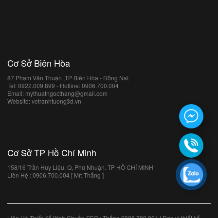
Cơ Sở Biên Hòa
87 Phạm Văn Thuận ,TP Biên Hòa - Đồng Naì ̣
Tel: 0922.009.899 - Hotline: 0906.700.004
Email: mythuatngocthang@gmail.com
Website: vetranhtuong3d.vn
Cơ Sở TP Hồ Chí Minh
158/16 Trần Huy Liệu. Q, Phú Nhuận. TP HỒ CHÍ MINH
Liên Hệ : 0906.700.004 [ Mr: Thắng ]
Liên Hệ Thiết Kế Web Chuẩn SEO : Thắng 0906.700.004 | Đơn vị thiết kế