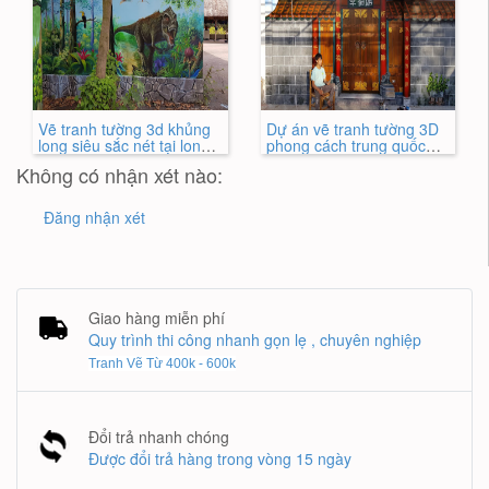
Vẽ tranh tường 3d khủng
Dự án vẽ tranh tường 3D
long siêu sắc nét tại long
phong cách trung quốc
khánh , đồng nai
cho quán Tài - TP Biên
Không có nhận xét nào:
Hòa
Đăng nhận xét
Giao hàng miễn phí
Quy trình thi công nhanh gọn lẹ , chuyên nghiệp
Tranh Vẽ Từ 400k - 600k
Đổi trả nhanh chóng
Được đổi trả hàng trong vòng 15 ngày