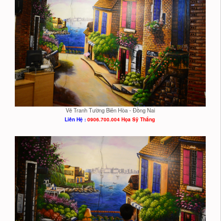
Vẽ Tranh Tường Biên Hòa - Đồng Nai
Liên Hệ :
0906.700.004 Họa Sỹ Thắng