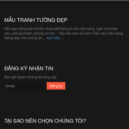
MẪU TRANH TƯỜNG ĐẸP
Nếu bạn đang băn khoăn chưa biết trang trí cho cửa hàng, ngôi nhà thân
yêu, phòng khách, phòng em bé ... hãy vào xem và cảm nhận các mẫu trang
tường đẹp của chúng tôi ...
Xem tiếp ...
ĐĂNG KÝ NHẬN TIN
Bạn gét Spam chúng tôi cũng vậy
TẠI SAO NÊN CHỌN CHÚNG TÔI?