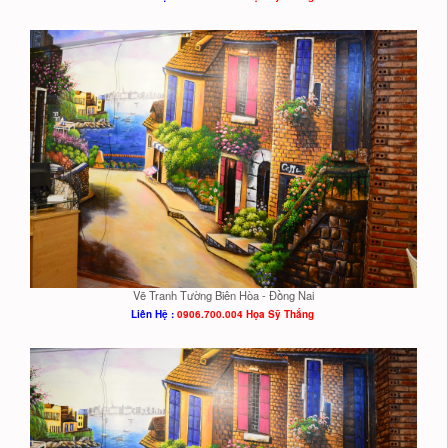
Vẽ Tranh Tường Biên Hòa - Đồng Nai
Liên Hệ :
0906.700.004 Họa Sỹ Thắng