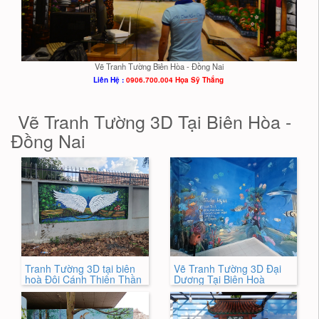
Vẽ Tranh Tường Biên Hòa - Đồng Nai
Liên Hệ :
0906.700.004 Họa Sỹ Thắng
Vẽ Tranh Tường 3D Tại Biên Hòa -
Đồng Nai
Tranh Tường 3D tại biên
Vẽ Tranh Tường 3D Đại
hoà Đôi Cánh Thiên Thần
Dương Tại Biên Hoà