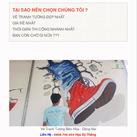
TẠI SAO NÊN CHỌN CHÚNG TÔI ?
VẼ TRANH TƯỜNG ĐẸP NHẤT
GÍA RẺ NHẤT
THỜI GIAN THI CÔNG NHANH NHẤT
BẠN CÒN CHỜ GÌ NỮA ???
Vẽ Tranh Tường Biên Hòa - Đồng Nai
Liên Hệ :
0906.700.004 Họa Sỹ Thắng