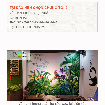
TẠI SAO NÊN CHỌN CHÚNG TÔI ?
VẼ TRANH TƯỜNG ĐẸP NHẤT
GÍA RẺ NHẤT
THỜI GIAN THI CÔNG NHANH NHẤT
BẠN CÒN CHỜ GÌ NỮA ???
Vẽ tranh tường quán trà sữa wow tại biên hòa