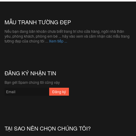
MẪU TRANH TƯỜNG ĐẸP
Nếu bạn đang băn khoăn chưa biết trang trí cho cửa hàng, ngôi nhà thân
yêu, phòng khách, phòng em bé ... hãy vào xem và cảm nhận các mẫu trang
tường đẹp của chúng tôi ...
Xem tiếp ...
ĐĂNG KÝ NHẬN TIN
Bạn gét Spam chúng tôi cũng vậy
TẠI SAO NÊN CHỌN CHÚNG TÔI?