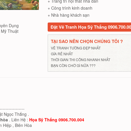
+ Trang trí nội thất nhà dân
+ Công trình kinh doanh
+ Nhà hàng khách sạn
uyên Dụng
Đặt Vẽ Tranh Họa Sỹ Thắng 0906.700.0
Mỹ Thuật
TẠI SAO NÊN CHỌN CHÚNG TÔI ?
VẼ TRANH TƯỜNG ĐẸP NHẤT
GÍA RẺ NHẤT
THỜI GIAN THI CÔNG NHANH NHẤT
BẠN CÒN CHỜ GÌ NỮA ???
-----------------
uật Ngọc Thắng .
 hòa
. Liên Hệ :
Họa Sỹ Thắng 0906.700.004
m Hiệp , Biên Hòa