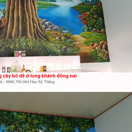
g cây bồ đề ở long khánh đồng nai
hệ : 0906.700.004 Họa Sỹ Thắng