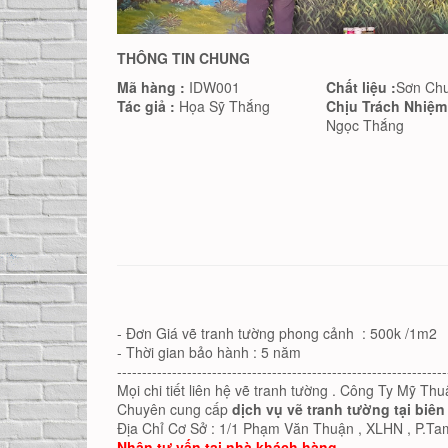
THÔNG TIN CHUNG
Mã hàng :
IDW001
Chất liệu :
Sơn Ch
Tác giả :
Họa Sỹ Thắng
Chịu Trách Nhiệm
Ngọc Thắng
- Đơn Giá vẽ tranh tường phong cảnh : 500k /1m2
- Thời gian bảo hành : 5 năm
------------------------------------------------------------------
Mọi chi tiết liên hệ vẽ tranh tường . Công Ty Mỹ Th
Chuyên cung cấp
dịch vụ vẽ tranh tường tại biên
Địa Chỉ Cơ Sở : 1/1 Phạm Văn Thuận , XLHN , P.Ta
Nhận tư vấn tại nhà khách hàng