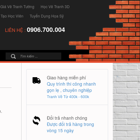
 Giá Vẽ Tranh Tường
Học Vẽ Tranh 3D
 Tạo Học Viên
Tuyển Dụng Họa Sỹ
0906.700.004
LIÊN HỆ :
Giao hàng miễn phí
Quy trình thi công nhanh
gọn lẹ , chuyên nghiệp
Tranh Vẽ Từ 400k - 600k
.
Đổi trả nhanh chóng
Được đổi trả hàng trong
vòng 15 ngày