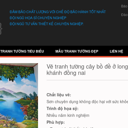
Báo
ĐẢM BẢO CHẤT LƯỢNG VỚI CHẾ ĐỘ BẢO HÀNH TỐT NHẤT
Đào
ĐỘI NGŨ HỌA SĨ CHUYÊN NGHIỆP
ĐỘI NGŨ TƯ VẤN THIẾT KẾ CHUYÊN NGHIỆP.
 TRANH TƯỜNG TIÊU BIỂU
MẪU TRANH TƯỜNG ĐẸP
LIÊN HỆ
Vẽ tranh tường cây bồ đề ở long
khánh đồng nai
Chất liệu vẽ:
Sơn chuyên dụng không độc hại với sức khỏe
Trình độ họa sỹ:
Nhiều năm kinh nghiệm
Phù hợp: