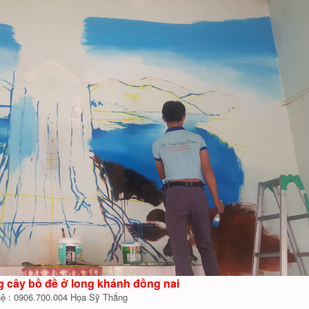
g cây bồ đề ở long khánh đồng nai
hệ : 0906.700.004 Họa Sỹ Thắng