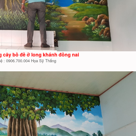
g cây bồ đề ở long khánh đồng nai
hệ : 0906.700.004 Họa Sỹ Thắng