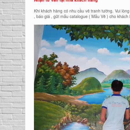
Khi khách hàng có nhu cầu vẽ tranh tường. Vui lòng 
, báo giá , gữi mẫu catalogue ( Mẫu Vẽ ) cho khác