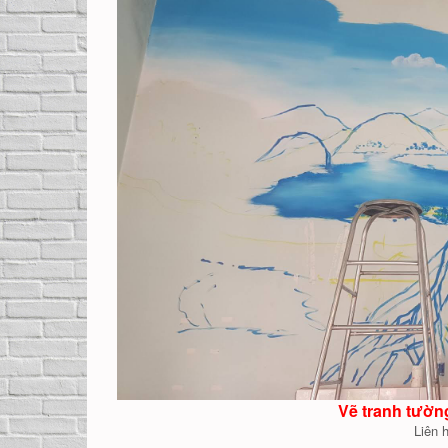
Vẽ tranh tườn
Liên 