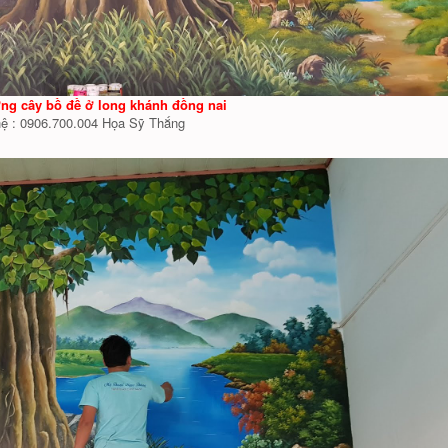
ờng cây bồ đề ở long khánh đồng nai
hệ : 0906.700.004 Họa Sỹ Thắng