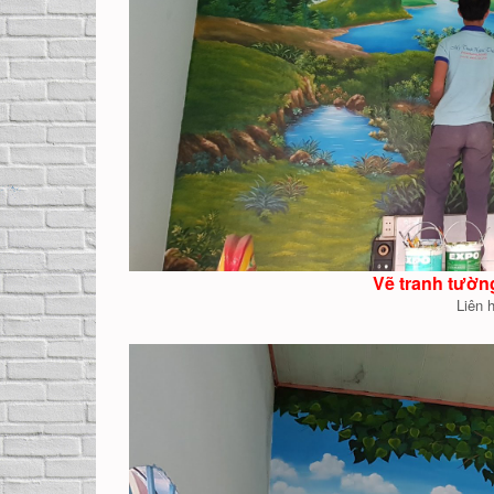
Vẽ tranh tườn
Liên 