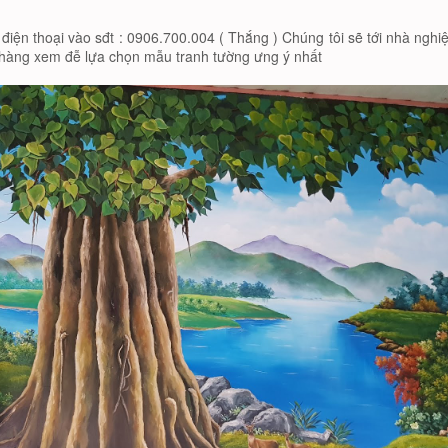
điện thoại vào sđt : 0906.700.004 ( Thắng ) Chúng tôi sẽ tới nhà nghi
h hàng xem đễ lựa chọn mẫu tranh tường ưng ý nhất