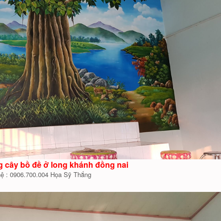
g cây bồ đề ở long khánh đồng nai
hệ : 0906.700.004 Họa Sỹ Thắng