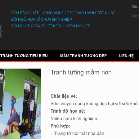
Báo
ĐẢM BẢO CHẤT LƯỢNG VỚI CHẾ ĐỘ BẢO HÀNH TỐT NHẤT
Đào
ĐỘI NGŨ HỌA SĨ CHUYÊN NGHIỆP
ĐỘI NGŨ TƯ VẤN THIẾT KẾ CHUYÊN NGHIỆP.
 TRANH TƯỜNG TIÊU BIỂU
MẪU TRANH TƯỜNG ĐẸP
LIÊN HỆ
Tranh tường mầm non
Chất liệu vẽ:
Sơn chuyên dụng không độc hại với sức khỏe
Trình độ họa sỹ:
Nhiều năm kinh nghiệm
Phù hợp:
+ Trang trí nội thất nhà dân