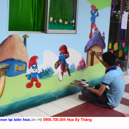
non tại biên hòa
Liên Hệ
0906.700.004 Họa Sỹ Thắng