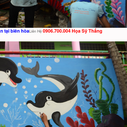
 tại biên hòa
0906.700.004 Họa Sỹ Thắng
Liên Hệ