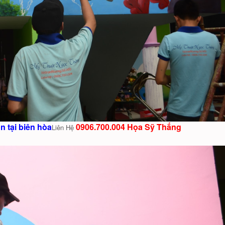
 tại biên hòa
0906.700.004 Họa Sỹ Thắng
Liên Hệ