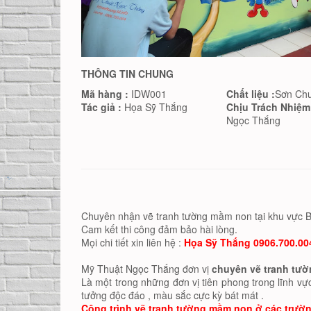
THÔNG TIN CHUNG
Mã hàng :
IDW001
Chất liệu :
Sơn Ch
Tác giả :
Họa Sỹ Thắng
Chịu Trách Nhiệm
Ngọc Thắng
Chuyên nhận vẽ tranh tường mầm non tại khu vực B
Cam kết thi công đảm bảo hài lòng.
Mọi chi tiết xin liên hệ :
Họa Sỹ Thắng 0906.700.00
Mỹ Thuật Ngọc Thắng đơn vị
chuyên vẽ tranh tườn
Là một trong những đơn vị tiên phong trong lĩnh v
tưởng độc đáo , màu sắc cực kỳ bát mát .
Công trình vẽ tranh tường mầm non ở các trường