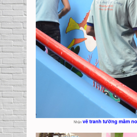
vẽ tranh tường mầm non
Nhận