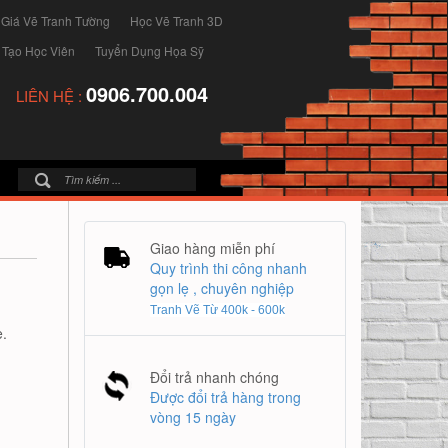
 Giá Vẽ Tranh Tường
Học Vẽ Tranh 3D
 Tạo Học Viên
Tuyển Dụng Họa Sỹ
0906.700.004
LIÊN HỆ :
Giao hàng miễn phí
Quy trình thi công nhanh
gọn lẹ , chuyên nghiệp
Tranh Vẽ Từ 400k - 600k
.
Đổi trả nhanh chóng
Được đổi trả hàng trong
vòng 15 ngày