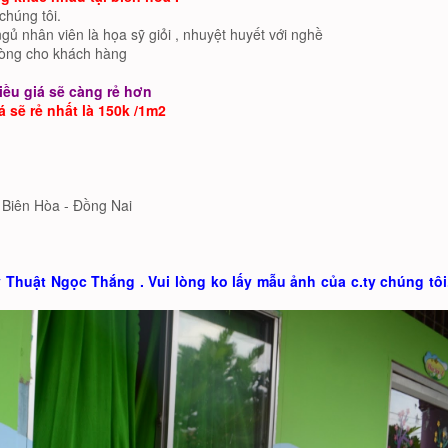
chúng tôi.
gủ nhân viên là họa sỹ giỏi , nhuyệt huyết với nghề
 lòng cho khách hàng
iều giá sẽ càng rẻ hơn
 sẽ rẻ nhất là 150k /1m2
, Biên Hòa - Đồng Nai
Thuật Ngọc Thắng . Vui lòng ko lấy mẫu ảnh của c.ty chúng tô