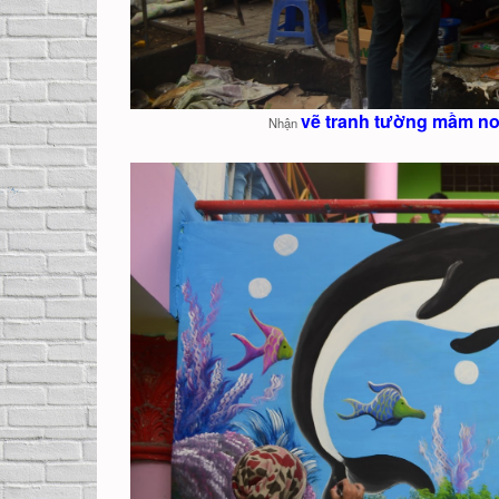
vẽ tranh tường mầm non
Nhận