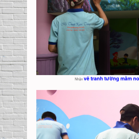
vẽ tranh tường mầm non
Nhận