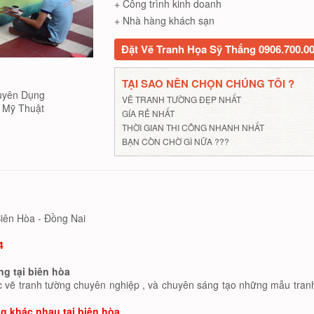
+ Công trình kinh doanh
+ Nhà hàng khách sạn
Đặt Vẽ Tranh Họa Sỹ Thắng 0906.700.0
TẠI SAO NÊN CHỌN CHÚNG TÔI ?
uyên Dụng
VẼ TRANH TƯỜNG ĐẸP NHẤT
Mỹ Thuật
GÍA RẺ NHẤT
THỜI GIAN THI CÔNG NHANH NHẤT
BẠN CÒN CHỜ GÌ NỮA ???
iên Hòa - Đồng Nai
4
g tại biên hòa
ực vẽ tranh tường chuyên nghiệp , và chuyên sáng tạo những mẫu tranh
 khác nhau tại biên hòa .