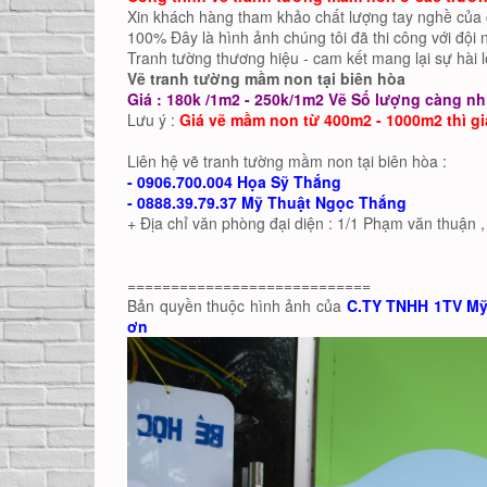
Xin khách hàng tham khảo chất lượng tay nghề của 
100% Đây là hình ảnh chúng tôi đã thi công với đội n
Tranh tường thương hiệu - cam kết mang lại sự hài
Vẽ tranh tường mầm non tại biên hòa
Giá : 180k /1m2 - 250k/1m2 Vẽ Số lượng càng nh
Lưu ý :
Giá vẽ mầm non từ 400m2 - 1000m2 thì giá
Liên hệ vẽ tranh tường mầm non tại biên hòa :
- 0906.700.004 Họa Sỹ Thắng
- 0888.39.79.37 Mỹ Thuật Ngọc Thắng
+ Địa chỉ văn phòng đại diện : 1/1 Phạm văn thuận 
============================
Bản quyền thuộc hình ảnh của
C.TY TNHH 1TV Mỹ 
ơn